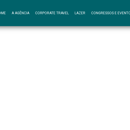
OME
A AGÊNCIA
CORPORATE TRAVEL
LAZER
CONGRESSOS E EVENT