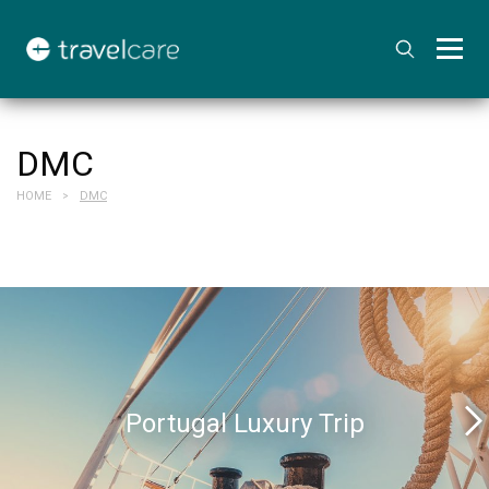
DMC
HOME
DMC
>
Portugal Luxury Trip