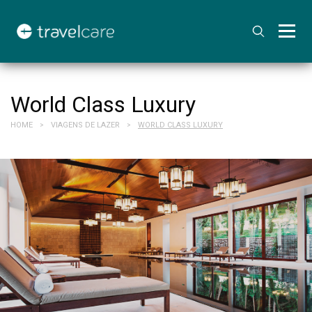
World Class Luxury
HOME
VIAGENS DE LAZER
WORLD CLASS LUXURY
>
>