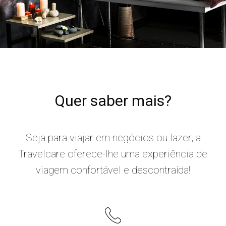
Quer saber mais?
Seja para viajar em negócios ou lazer, a
Travelcare oferece-lhe uma experiência de
viagem confortável e descontraída!