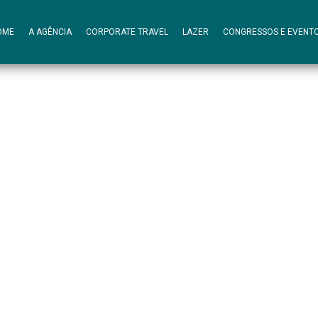
OME
A AGÊNCIA
CORPORATE TRAVEL
LAZER
CONGRESSOS E EVENT